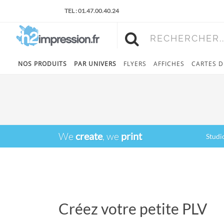
TEL : 01.47.00.40.24
RECHERCHER..
NOS PRODUITS
PAR UNIVERS
FLYERS
AFFICHES
CARTES D
We
create
, we
print
Studi
Créez votre petite PLV