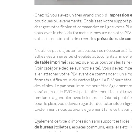
Chez h2 vous avez un très grand choix d'
impression e
boutiques ou événements. Choisissez votre support par
chargez votre fichier et commandez en ligne votre PLV
vous avez le choix du format sur mesure de votre PL
votre impression afin de créer des
présentoirs de co
N'oubliez pas d'ajouter les accessoires nécessaires à fa
adhésives arrières ou chevalets autocollants afin de l
de table imprimé
: sachez que nous pouvons les faire e
(voir catégorie dédiée sur notre site). Vous devez i
aller attacher votre PLV avant de commander : un simp
formats suffira pour du carton léger. La PLV peut êtr
des câbles. Le panneau imprimé peut être également p
vissé au mur : le PVC est particulièrement facile à trav
tendance à gondoler avec le temps. Le Dibond peut êt
pour le plexi, vous devez regarder des tutoriels en lig
Evidemment nous pouvons également faire ce travail 
Egalement ce type d'impression sans support est idéa
de bureau
(toilettes, espaces communs, escaliers etc...