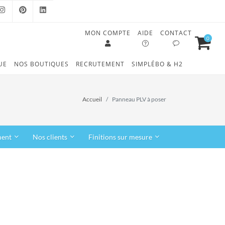
MON COMPTE
AIDE
CONTACT
0
OOK
INSTAGRAM
PINTEREST
LINKEDIN
UE
NOS BOUTIQUES
RECRUTEMENT
SIMPLÉBO & H2
Accueil
Panneau PLV à poser
ment
Nos clients
Finitions sur mesure