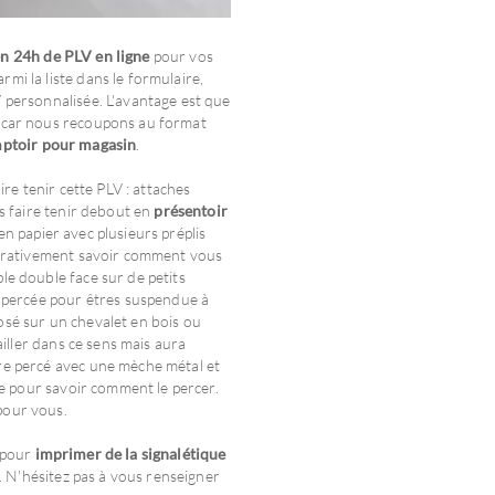
n 24h de PLV en ligne
pour vos
mi la liste dans le formulaire,
 personnalisée. L'avantage est que
V car nous recoupons au format
mptoir pour magasin
.
ire tenir cette PLV : attaches
es faire tenir debout en
présentoir
n papier avec plusieurs préplis
mpérativement savoir comment vous
le double face sur de petits
e percée pour êtres suspendue à
osé sur un chevalet en bois ou
ailler dans ce sens mais aura
re percé avec une mèche métal et
ne pour savoir comment le percer.
pour vous.
l pour
imprimer de la signalétique
). N'hésitez pas à vous renseigner