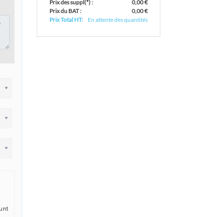
Prix des suppl
(*)
:
0,00 €
Prix du BAT :
0,00 €
Prix Total HT:
En attente des quantités
unt