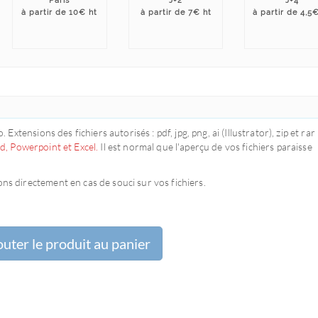
Paris
J+2
J+4
à partir de 10€ ht
à partir de 7€ ht
à partir de 4,5
 Extensions des fichiers autorisés : pdf, jpg, png, ai (Illustrator), zip et rar
rd, Powerpoint et Excel.
Il est normal que l'aperçu de vos fichiers paraisse
ns directement en cas de souci sur vos fichiers.
uter le produit au panier