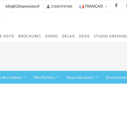
info@h2impression.fr
FRANÇAIS
S'IDENTIFIER
.
FACEB
E VISITE
BROCHURES
DIVERS
DÉLAIS
DEVIS
STUDIO GRAPHIQ
o de création
Mes fichiers
Nous découvrir
Environne