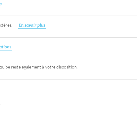
s
ctères.
En savoir plus
ations
quipe reste également à votre disposition.
V