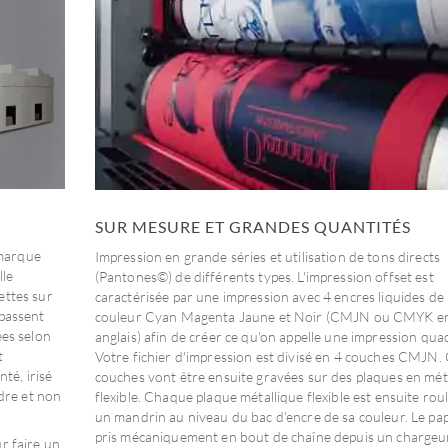
SUR MESURE ET GRANDES QUANTITÉS
 marque
Impression en grande séries et utilisation de tons directs
lle
(Pantones©) de différents types. L'impression offset est
ettes sur
caractérisée par une impression avec 4 encres liquides de
 passent
couleur Cyan Magenta Jaune et Noir (CMJN ou CMYK e
ées selon
anglais) afin de créer ce qu'on appelle une impression quad
t
Votre fichier d'impression est divisé en 4 couches CMJN.
té, irisé
couches vont être ensuite gravées sur des plaques en mét
udre et non
flexible. Chaque plaque métallique flexible est ensuite rou
un mandrin au niveau du bac d'encre de sa couleur. Le pap
pris mécaniquement en bout de chaîne depuis un chargeur.
r faire un