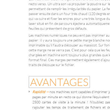
recto verso. Un ultra son va propulser la poudre sur le
permettant de remplir les irrégularités du papier. La feu
passer ensuite dans un four très chaud (120 degrés e
qui va cuire et fixer les encres pour une très longue d
laser situé en fin de parcours éjectera automatiqueme
feuilles qui présentent de gros défauts.
Les machines numériques ne peuvent pas imprimer au
papier : il y aura toujours une petite marge blanche n
imprimable qu'il faudra découper au massicot. Sur fon
cette marge ne se verra pas. C'est pour cela que les feu
chargées en machine sont toujours plus grandes que l
format final. Ces marges permettent également d'ajou
traits de découpe sur le fichier.
AVANTAGES
Rapidité
—
nos machines sont capables d'imprimer 
pages par minute en recto ce qui donne l'équivalent
2500 cartes de visite à la minute ! N'oubliez pas
rajouter les temps de traitement de fichiers et d