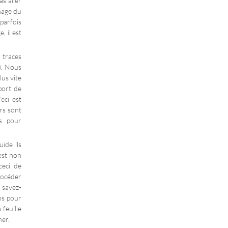
s aller
chage du
 parfois
, il est
 traces
). Nous
lus vite
port de
eci est
urs sont
ps pour
uide ils
est non
ceci de
procéder
 savez-
ns pour
 feuille
her.