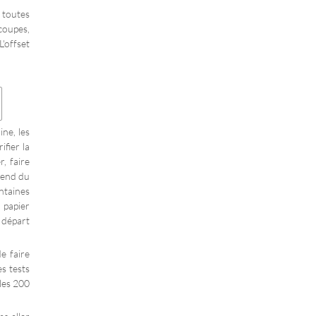
r toutes
coupes,
L'offset
ine, les
ifier la
r, faire
prend du
ntaines
 papier
e départ
e faire
s tests
 les 200