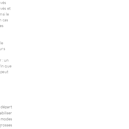
avés
avés et
nsi le
n cas
nes
le
eurs
r : un
fin que
 peut
 départ
abiliser
 modes
grosses