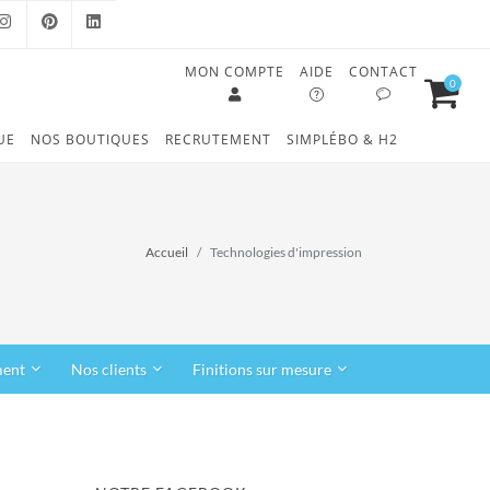
MON COMPTE
AIDE
CONTACT
0
OOK
INSTAGRAM
PINTEREST
LINKEDIN
UE
NOS BOUTIQUES
RECRUTEMENT
SIMPLÉBO & H2
Accueil
Technologies d'impression
ment
Nos clients
Finitions sur mesure