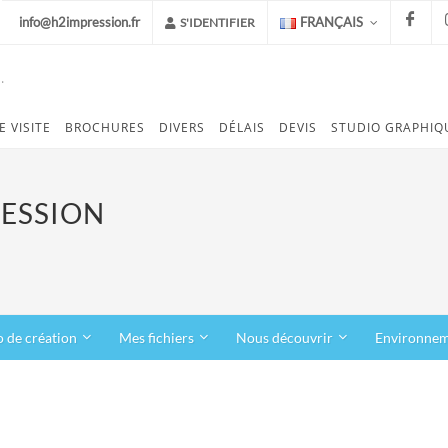
info@h2impression.fr
FRANÇAIS
S'IDENTIFIER
.
FACEB
E VISITE
BROCHURES
DIVERS
DÉLAIS
DEVIS
STUDIO GRAPHIQ
RESSION
o de création
Mes fichiers
Nous découvrir
Environne