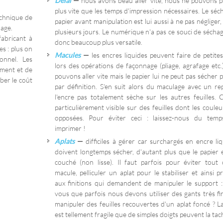
Délai
—
nous avons beau aller vite, nous ne pouvons pa
plus vite que les temps d'impression nécessaires. Le sé
echnique de
papier avant manipulation est lui aussi à ne pas négliger,
lage.
plusieurs jours. Le numérique n'a pas ce souci de séchage
abricant à
donc beaucoup plus versatile.
es : plus on
Macules
—
les encres liquides peuvent faire de petites
onnel. Les
lors des opérations de façonnage (pliage, agrafage etc.
ement et de
pouvons aller vite mais le papier lui ne peut pas sécher p
ber le coût
par définition. S'en suit alors du maculage avec un re
l'encre pas totalement sèche sur les autres feuilles. C
particulièrement visible sur des feuilles dont les coule
opposées. Pour éviter ceci : laissez-nous du tem
imprimer !
Aplats
—
difficiles à gérer car surchargés en encre liq
doivent longtemps sécher, d'autant plus que le papier 
couché (non lisse). Il faut parfois pour éviter tout 
macule, pelliculer un aplat pour le stabiliser et ainsi 
aux finitions qui demandent de manipuler le support :
vous que parfois nous devons utiliser des gants très fi
manipuler des feuilles recouvertes d'un aplat foncé ? La
est tellement fragile que de simples doigts peuvent la tac