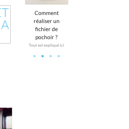
ET
Comment
Stickers en
r éco-
 A
réaliser un
planche
n France
pap
fichier de
Plusieurs visuels
t prix !
Fabr
pochoir ?
prédécoupés
Tout est expliqué ici