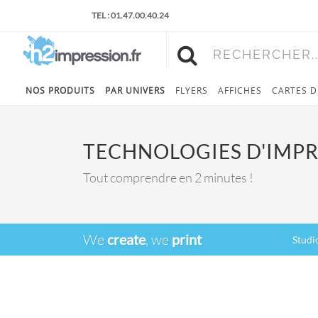
TEL : 01.47.00.40.24
RECHERCHER..
NOS PRODUITS
PAR UNIVERS
FLYERS
AFFICHES
CARTES D
TECHNOLOGIES D'IMP
Tout comprendre en 2 minutes !
We
create
, we
print
Studi