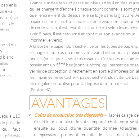
avance sur des tapis et passe au niveau des 4 rouleaux gr
 papier lui
qui se chargent d'encre à chaque tour : comme ils sont gr
ille va
que l'encre vient du dessus, elle se loge dans la gravure. Ai
nviron) ce
papier est imprimé 4 fois pour créer le visuel en couleur. E
urée. Un
de recto verso, il est ensuite retourné ou selon les machi
nt les
avec 8 bacs, il est retourné et continue son avance pour
imprimer le verso.
 bord du
À la sortie le papier doit sécher. Selon les types de papiers, 
on
séchage a lieu plus ou moins vite avant finition mais plusi
d blanc,
heures (voire jours) sont nécessaires. Certaines machines
illes
ème
possèdent un 5
bac (dont la nôtre) qui permet de pose
eur
vernis de protection directement en sortie d'impression a
ter les
les imprimés ne se tachent pas et sèchent plus vite. Ce bac
être également utilisé pour la dépose d'un ton direct
(Pantone©).
AVANTAGES
Coûts de production très dégressifs
—
(après calage de
jusqu'à 110
élevé) le prix unitaire de votre imprimé chute pour se st
 de près de
ensuite au bout d'une quantité donnée (d'autres
 qu'il faut
d'impression prennent ensuite le relai des très 
e pré-tests