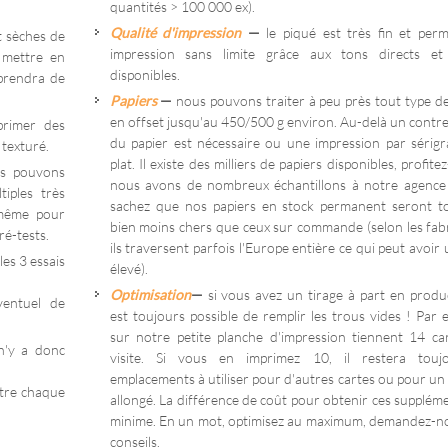
quantités > 100 000 ex).
Qualité d'impression
—
le piqué est très fin et per
t sèches de
impression sans limite grâce aux tons directs et
, mettre en
disponibles.
 prendra de
Papiers
—
nous pouvons traiter à peu près tout type de
en offset jusqu'au 450/500 g environ. Au-delà un contre
rimer des
du papier est nécessaire ou une impression par sérigr
 texturé.
plat. Il existe des milliers de papiers disponibles, profite
ous pouvons
nous avons de nombreux échantillons à notre agence
tiples très
sachez que nos papiers en stock permanent seront t
 même pour
bien moins chers que ceux sur commande (selon les fabr
ré-tests.
ils traversent parfois l'Europe entière ce qui peut avoir
les 3 essais
élevé).
Optimisation
—
si vous avez un tirage à part en product
ventuel de
est toujours possible de remplir les trous vides ! Par 
sur notre petite planche d'impression tiennent 14 ca
 n'y a donc
visite. Si vous en imprimez 10, il restera touj
emplacements à utiliser pour d'autres cartes ou pour un
ntre chaque
allongé. La différence de coût pour obtenir ces supplém
minime. En un mot, optimisez au maximum, demandez-n
conseils.