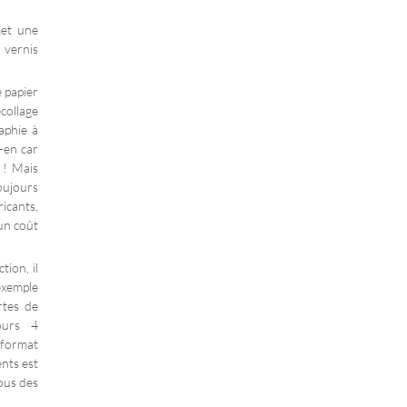
met une
 vernis
 papier
collage
aphie à
z-en car
 ! Mais
oujours
icants,
 un coût
ion, il
exemple
rtes de
ours 4
 format
ents est
ous des