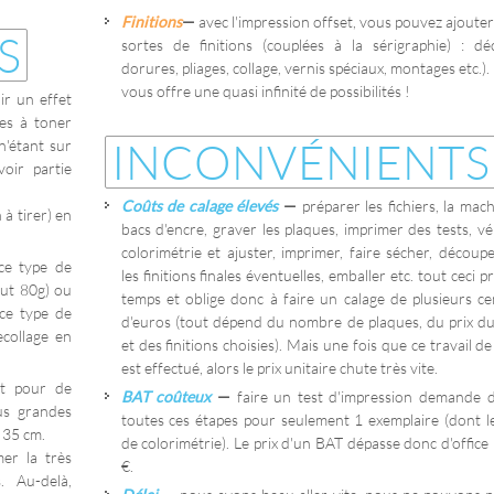
Finitions
—
avec l'impression offset, vous pouvez ajoute
S
sortes de finitions (couplées à la sérigraphie) : dé
dorures, pliages, collage, vernis spéciaux, montages etc.). 
vous offre une quasi infinité de possibilités !
ir un effet
es à toner
INCONVÉNIENTS
n'étant sur
voir partie
Coûts de calage élevés
—
préparer les fichiers, la mach
à tirer) en
bacs d'encre, graver les plaques, imprimer des tests, vér
colorimétrie et ajuster, imprimer, faire sécher, découpe
 ce type de
les finitions finales éventuelles, emballer etc. tout ceci 
ut 80g) ou
temps et oblige donc à faire un calage de plusieurs ce
 ce type de
d'euros (tout dépend du nombre de plaques, du prix du
ecollage en
et des finitions choisies). Mais une fois que ce travail d
est effectué, alors le prix unitaire chute très vite.
nt pour de
BAT coûteux
—
faire un test d'impression demande d
us grandes
toutes ces étapes pour seulement 1 exemplaire (dont le
 35 cm.
de colorimétrie). Le prix d'un BAT dépasse donc d'office
mer la très
€.
. Au-delà,