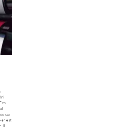
n
ri.
 Ces
al
lée sur
ier est
 Il