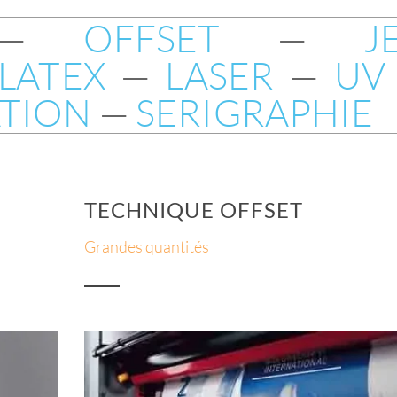
—
OFFSET
—
J
Stickers en
Nouveaux
Papie
LATEX
—
LASER
—
UV
planche
papiers recyclés
conçu e
ATION
—
SERIGRAPHIE
Plusieurs visuels
Fabriqués en France
À peti
prédécoupés
TECHNIQUE OFFSET
Grandes quantités