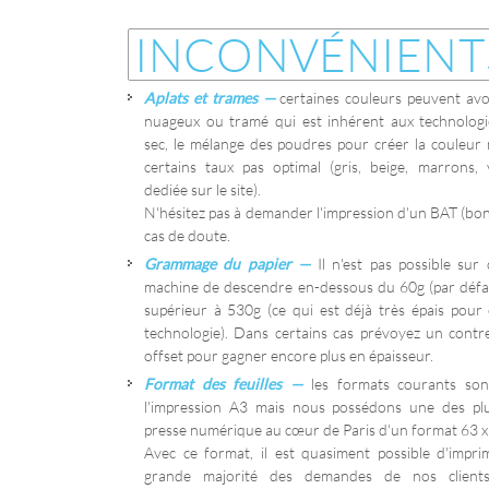
INCONVÉNIENT
Aplats et trames
—
certaines couleurs peuvent avo
nuageux ou tramé qui est inhérent aux technologi
sec, le mélange des poudres pour créer la couleur 
certains taux pas optimal (gris, beige, marrons, 
dediée sur le site).
N'hésitez pas à demander l'impression d'un BAT (bon 
cas de doute.
Grammage du papier
—
Il n'est pas possible sur
machine de descendre en-dessous du 60g (par défa
supérieur à 530g (ce qui est déjà très épais pour
technologie). Dans certains cas prévoyez un contr
offset pour gagner encore plus en épaisseur.
Format des feuilles
—
les formats courants so
l'impression A3 mais nous possédons une des pl
presse numérique au cœur de Paris d'un format 63 x
Avec ce format, il est quasiment possible d'impri
grande majorité des demandes de nos clients