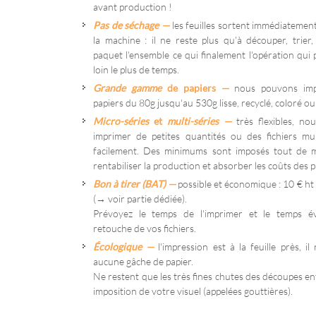
avant production !
Pas de séchage
—
les feuilles sortent immédiatemen
la machine : il ne reste plus qu'à découper, trier
paquet l'ensemble ce qui finalement l'opération qui
loin le plus de temps.
Grande gamme
de papiers
—
nous pouvons imp
papiers du 80g jusqu'au 530g lisse, recyclé, coloré ou
Micro-séries
et
multi-séries
—
très flexibles, n
imprimer de petites quantités ou des fichiers mul
facilement. Des minimums sont imposés tout de
rentabiliser la production et absorber les coûts des p
Bon à tirer
(BAT)
—
possible et économique : 10 € ht 
(→ voir partie dédiée).
Prévoyez le temps de l'imprimer et le temps é
retouche de vos fichiers.
Écologique
—
l'impression est à la feuille près, il
aucune gâche de papier.
Ne restent que les très fines chutes des découpes e
imposition de votre visuel (appelées gouttières).