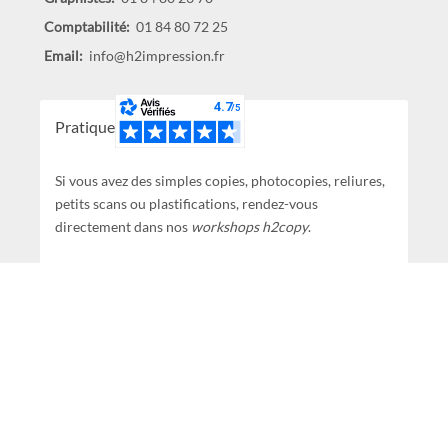
Comptabilité:
01 84 80 72 25
Email:
info@h2impression.fr
Pratique !
Si vous avez des simples copies, photocopies, reliures,
petits scans ou plastifications, rendez-vous
directement dans nos
workshops h2copy
.
Cliquez
ici
pour être redirigé(e) vers les tarifs et pages
de renseignements.