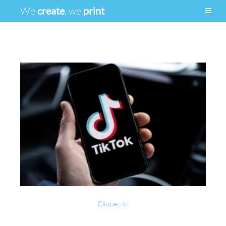
We
create
, we
print
Cliquez ici