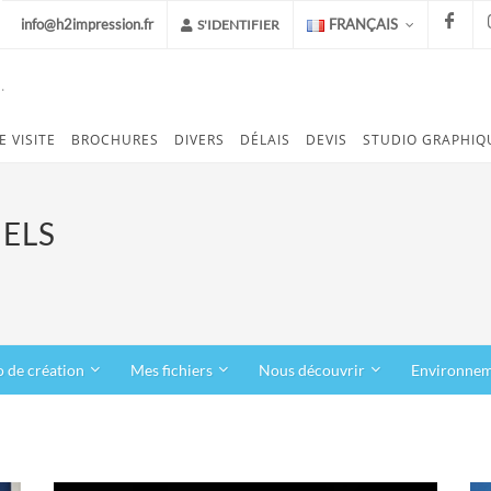
info@h2impression.fr
FRANÇAIS
S'IDENTIFIER
.
FACEB
E VISITE
BROCHURES
DIVERS
DÉLAIS
DEVIS
STUDIO GRAPHIQ
NELS
o de création
Mes fichiers
Nous découvrir
Environne