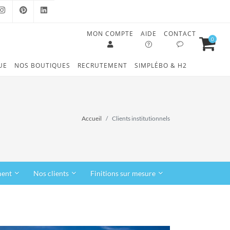
MON COMPTE
AIDE
CONTACT
0
OOK
INSTAGRAM
PINTEREST
LINKEDIN
UE
NOS BOUTIQUES
RECRUTEMENT
SIMPLÉBO & H2
Accueil
Clients institutionnels
ment
Nos clients
Finitions sur mesure