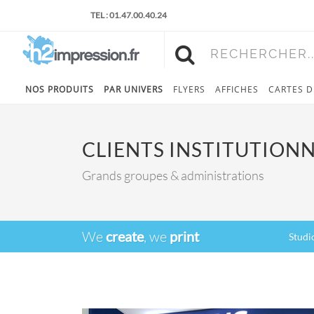
TEL : 01.47.00.40.24
RECHERCHER..
NOS PRODUITS
PAR UNIVERS
FLYERS
AFFICHES
CARTES D
CLIENTS INSTITUTION
Grands groupes & administrations
We
create
, we
print
Studi