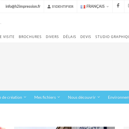
info@h2impression.fr
FRANÇAIS
S'IDENTIFIER
.
FACEB
E VISITE
BROCHURES
DIVERS
DÉLAIS
DEVIS
STUDIO GRAPHIQ
o de création
Mes fichiers
Nous découvrir
Environne