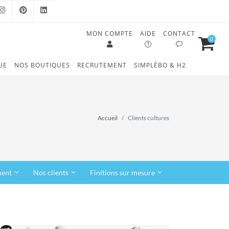
MON COMPTE
AIDE
CONTACT
0
OOK
INSTAGRAM
PINTEREST
LINKEDIN
UE
NOS BOUTIQUES
RECRUTEMENT
SIMPLÉBO & H2
Accueil
Clients cultures
ment
Nos clients
Finitions sur mesure