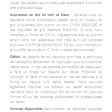
visuel. Vos stickers seront découpés exactement à la forme,
prêt à être distribués.
Impression au dos en noir et blanc
: remettez-nous un
deuxième fichier d’impression appelé verso en niveaux de
gris uniquement afin d’avoir un noir CMJN 0/0/0/100 et
des dégradés de gris (exemple 0/0/0/65). Si vous nous
remettez un fichier en CMJN, il se peut très bien qu’à votre
écran votre noir apparaisse noir mais qu’il soit composé
d’un taux CJMN de 60/60/60/60. Ce qui vous donnera un
gris à 60%, les couleurs, C, M et J n’étant pas imprimées.
Délais
: les départs de nos planches sont fixes, la technique
de l’amalgame demandant de regrouper tous nos clients en
même temps. Il n’est pas possible de modifier les délais sauf
à faire un tirage sur mesure (sur devis). Prévoyez de
rallonger le délai d’une semaine en cas de découpe à la
forme sur mesure (voir partie dédiée). Nous pouvons
également imprimer vos stickers sur papier autocollant
standard blanc en numérique 48h du format A5 jusqu’au
format A3 ou des planches d’étiquettes A4 prédécoupées
sur devis.
Formats disponibles
(sans compter les décimales possibles