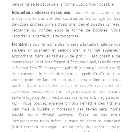
personnalisé et découpe à la forme CutContour possible.
Etiquettes / Stickers en rouleau
: nous offrons la possibilité
à nos clients qui ont des contraintes de collage ou des
dévidoirs professionnels d’imprimer des étiquettes carrées,
rectangle ou rondes sous la forme de bobines. Vous
reporter à la partie du site concernée.
Fichiers
: nous remettre des fichiers à la taille finale de vos
stickers uniquement et sélectionner le format supérieur
approchant dans les tableaux de prix : il est possible de
commander un sticker format 4,5cm, pour ceci, sélectionnez
le format 5cm. Téléchargez le gabarit (rectangle, carré, rond)
et incorporez le tracé de découpe appelé CutContour à
votre fichier en laissant bien au minimum 3mm de bords
perdus (
pour un fichier 5x5cm, je remets un fichier de
5,6x5,6cm minimum
) et une marge de sécurité interne sans
texte ni logo de 3mm. Vectorisez vos fichiers. Enregistrez en
PDF. Vous pouvez également nous remettre des fichiers
jpeg mais la qualité d’impression des textes sera moins
élevée qu’un fichier vectoriel. Dans ce cas nous
incorporerons nous même le tracé de découpe standard
(rond, carré ou rectangle) : précisez où il doit se situer (taille