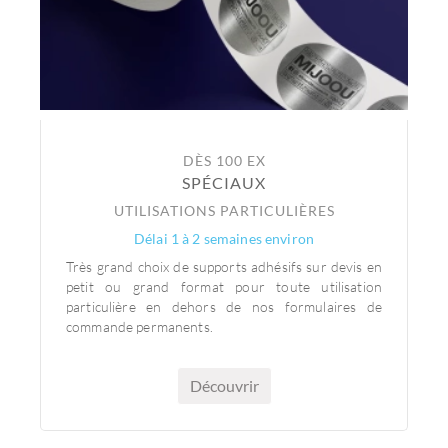
DÈS 100 EX
SPÉCIAUX
UTILISATIONS PARTICULIÈRES
Délai 1 à 2 semaines environ
Très grand choix de supports adhésifs sur devis en
petit ou grand format pour toute utilisation
particulière en dehors de nos formulaires de
commande permanents.
Découvrir