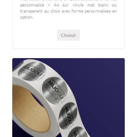
personnalisé < A4 sur vinyle mat blanc ou
transparent au choix avec forme personnalisée en
option.
Choisir