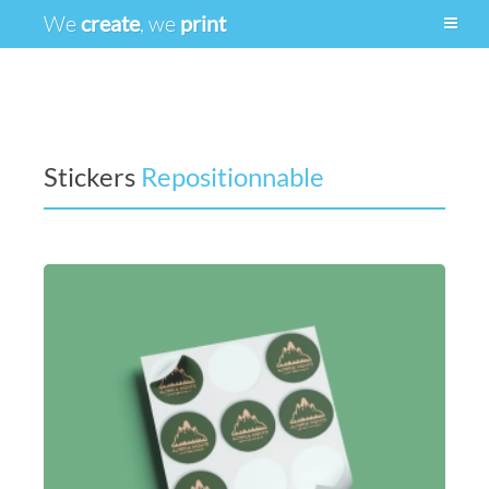
We
create
, we
print
Stickers
Multi fichiers