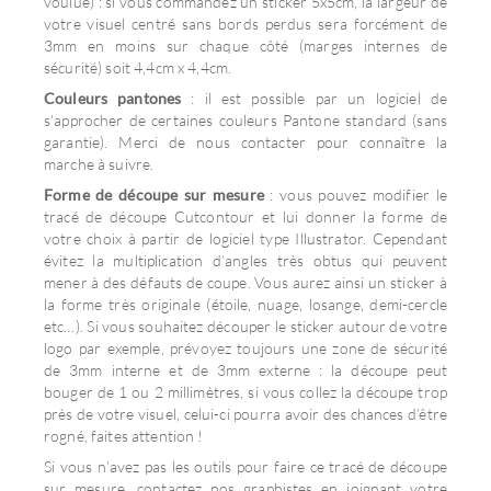
voulue) : si vous commandez un sticker 5x5cm, la largeur de
votre visuel centré sans bords perdus sera forcément de
3mm en moins sur chaque côté (marges internes de
sécurité) soit 4,4cm x 4,4cm.
Couleurs pantones
: il est possible par un logiciel de
s’approcher de certaines couleurs Pantone standard (sans
garantie). Merci de nous contacter pour connaître la
marche à suivre.
Forme de découpe sur mesure
: vous pouvez modifier le
tracé de découpe Cutcontour et lui donner la forme de
votre choix à partir de logiciel type Illustrator. Cependant
évitez la multiplication d’angles très obtus qui peuvent
mener à des défauts de coupe. Vous aurez ainsi un sticker à
la forme très originale (étoile, nuage, losange, demi-cercle
etc…). Si vous souhaitez découper le sticker autour de votre
logo par exemple, prévoyez toujours une zone de sécurité
de 3mm interne et de 3mm externe : la découpe peut
bouger de 1 ou 2 millimètres, si vous collez la découpe trop
près de votre visuel, celui-ci pourra avoir des chances d’être
rogné, faites attention !
Si vous n’avez pas les outils pour faire ce tracé de découpe
sur mesure, contactez nos graphistes en joignant votre