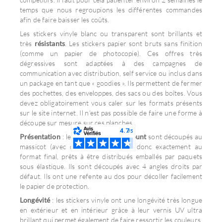
temps que nous regroupions les différentes commandes
afin de faire baisser les coûts.
Les stickers vinyle blanc ou transparent sont brillants et
très
résistants
. Les stickers papier sont bruts sans finition
(comme un papier de photocopie). Ces offres très
dégressives sont adaptées à des campagnes de
communication avec distribution, self service ou inclus dans
un package en tant que « goodies ». Ils permettent de fermer
des pochettes, des enveloppes, des sacs ou des boîtes. Vous
devez obligatoirement vous caler sur les formats présents
sur le site internet. Il n’est pas possible de faire une forme à
découpe sur mesure sur ces planches.
Présentation
: les
stickers délai discount
sont découpés au
massicot (avec des lames), ils sont donc exactement au
format final, prêts à être distribués emballés par paquets
sous élastique. Ils sont découpés avec 4 angles droits par
défaut. Ils ont une refente au dos pour décoller facilement
le papier de protection.
Longévité
: les stickers vinyle ont une longévité très longue
en extérieur et en intérieur grâce à leur vernis UV ultra
brillant qui permet également de faire ressortir les couleurs.