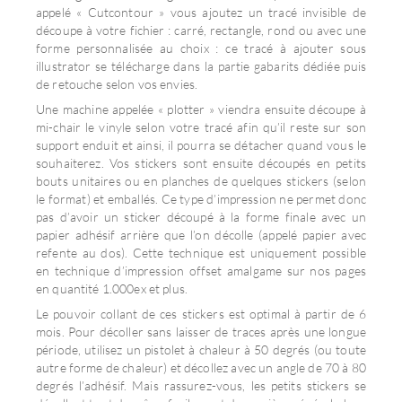
appelé « Cutcontour » vous ajoutez un tracé invisible de
découpe à votre fichier : carré, rectangle, rond ou avec une
forme personnalisée au choix : ce tracé à ajouter sous
illustrator se télécharge dans la partie gabarits dédiée puis
de retouche selon vos envies.
Une machine appelée « plotter » viendra ensuite découpe à
mi-chair le vinyle selon votre tracé afin qu’il reste sur son
support enduit et ainsi, il pourra se détacher quand vous le
souhaiterez. Vos stickers sont ensuite découpés en petits
bouts unitaires ou en planches de quelques stickers (selon
le format) et emballés. Ce type d’impression ne permet donc
pas d’avoir un sticker découpé à la forme finale avec un
papier adhésif arrière que l’on décolle (appelé papier avec
refente au dos). Cette technique est uniquement possible
en technique d’impression offset amalgame sur nos pages
en quantité 1.000ex et plus.
Le pouvoir collant de ces stickers est optimal à partir de 6
mois. Pour décoller sans laisser de traces après une longue
période, utilisez un pistolet à chaleur à 50 degrés (ou toute
autre forme de chaleur) et décollez avec un angle de 70 à 80
degrés l’adhésif. Mais rassurez-vous, les petits stickers se