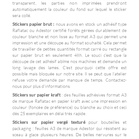
transparent, les parties non imprimées prendront
automatiquement la couleur du fond sur lequel le sticker
sera collé.
Stickers papier brut :
nous avons en stock un adhésif type
Raflatac ou Adestor certifié forêts gérées durablement de
couleur blanche et non lisse au format A3 qui permet une
impression et une découpe au format souhaité. Cela permet
de travailler de petites quantités format carré ou rectangle
sur papier brut en seulement 48h. Le souci c’est que la
découpe de cet adhésif abîme nos machines et demande un
long lavage des lames. C’est pourquoi cette offre est
possible mais bloquée sur notre site. Il se peut que l’atelier
refuse votre demande par manque de temps. Contactez-
nous pour plus d’informations.
Stickers sur papier kraft
: des feuilles adhésives format A3
de marque Raflatac en papier kraft avec une impression en
couleur (foncée de préférence) ou blanche au choix et ceci
dès 25 exemplaires en délai très rapide.
Stickers sur papier vergé texturé
pour bouteilles et
packaging : feuilles A3 de marque Adestor qui résistent au
sceau à glace plusieurs heures. De belles nervures sur le