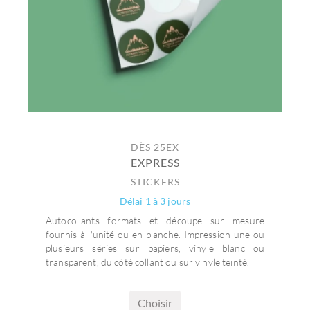
DÈS 25EX
EXPRESS
STICKERS
Délai 1 à 3 jours
Autocollants formats et découpe sur mesure
fournis à l'unité ou en planche. Impression une ou
plusieurs séries sur papiers, vinyle blanc ou
transparent, du côté collant ou sur vinyle teinté.
Choisir