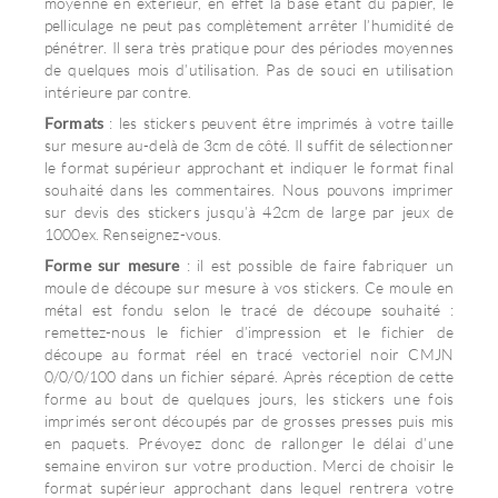
moyenne en extérieur, en effet la base étant du papier, le
pelliculage ne peut pas complètement arrêter l’humidité de
pénétrer. Il sera très pratique pour des périodes moyennes
de quelques mois d’utilisation. Pas de souci en utilisation
intérieure par contre.
Formats
: les stickers peuvent être imprimés à votre taille
sur mesure au-delà de 3cm de côté. Il suffit de sélectionner
le format supérieur approchant et indiquer le format final
souhaité dans les commentaires. Nous pouvons imprimer
sur devis des stickers jusqu’à 42cm de large par jeux de
1000ex. Renseignez-vous.
Forme sur mesure
: il est possible de faire fabriquer un
moule de découpe sur mesure à vos stickers. Ce moule en
métal est fondu selon le tracé de découpe souhaité :
remettez-nous le fichier d’impression et le fichier de
découpe au format réel en tracé vectoriel noir CMJN
0/0/0/100 dans un fichier séparé. Après réception de cette
forme au bout de quelques jours, les stickers une fois
imprimés seront découpés par de grosses presses puis mis
en paquets. Prévoyez donc de rallonger le délai d’une
semaine environ sur votre production. Merci de choisir le
format supérieur approchant dans lequel rentrera votre