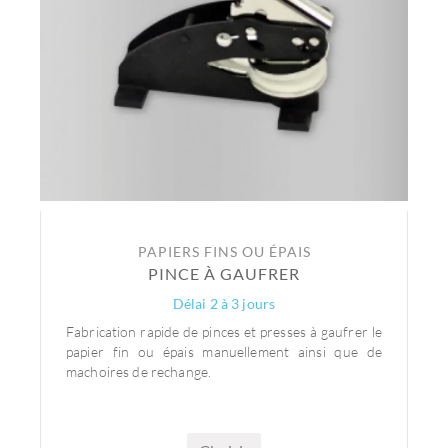
PAPIERS FINS OU ÉPAIS
PINCE À GAUFRER
Délai 2 à 3 jours
Fabrication rapide de pinces et presses à gaufrer le
papier fin ou épais manuellement ainsi que de
machoires de rechange.