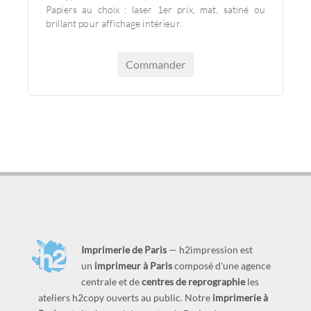
Délais dans la journée (Super Express) à 48h selon
le support choisi et les quantités.
Papiers au choix : laser 1er prix, mat, satiné ou
brillant pour affichage intérieur.
Commander
Imprimerie de Paris
— h2impression est
un
imprimeur à Paris
composé d'une agence
centrale et de
centres de reprographie
les