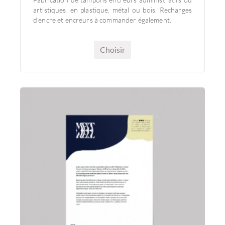
Délai 48h environ
Fabrication de tampons encreurs administratifs ou
artistiques. en plastique, métal ou bois. Recharges
d'encre et encreurs à commander également.
Choisir