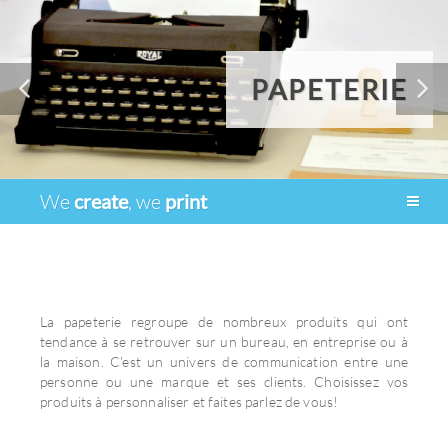
PAPETERIE
We
create
, we
print
La papeterie regroupe de nombreux produits qui ont
tendance à se retrouver sur un bureau, en entreprise ou à
la maison. C'est un univers de communication entre une
personne ou une marque et ses clients. Choisissez vos
produits à personnaliser et faites parlez de vous!