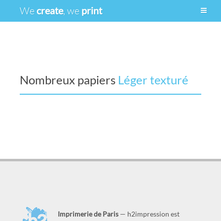
We
create
, we
print
Nombreux papiers
Léger recyclé
Imprimerie de Paris
— h2impression est