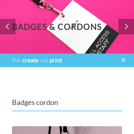
BADGES & CORDONS
We
create
, we
print
Badges cordon