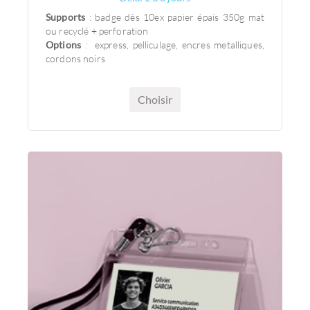
Supports
: badge dès 10ex papier épais 350g mat
ou recyclé + perforation
Options
: express, pelliculage, encres metalliques,
cordons noirs
Choisir