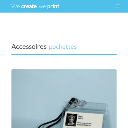
We
create
, we
print
Accessoires
pochettes